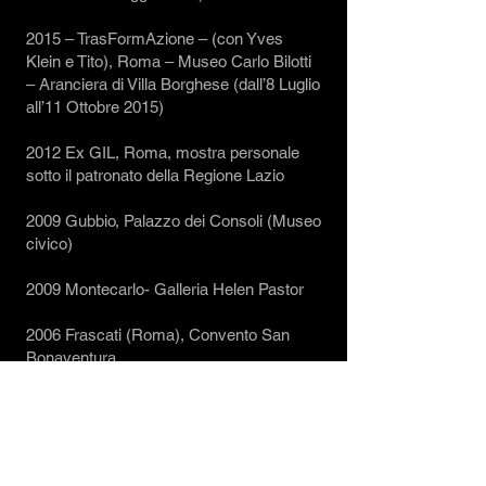
2015 – TrasFormAzione – (con Yves
Klein e Tito), Roma – Museo Carlo Bilotti
– Aranciera di Villa Borghese (dall’8 Luglio
all’11 Ottobre 2015)
2012 Ex GIL, Roma, mostra personale
sotto il patronato della Regione Lazio
2009 Gubbio, Palazzo dei Consoli (Museo
civico)
2009 Montecarlo- Galleria Helen Pastor
2006 Frascati (Roma), Convento San
Bonaventura
L’arte di Sidival Fila è stata presentata in
diverse mostre personali, sia in Francia
che in Spagna, nonché in diverse fiere